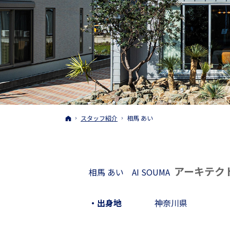
ホーム
スタッフ紹介
相馬 あい
アーキテク
相馬 あい
AI SOUMA
・出身地
神奈川県